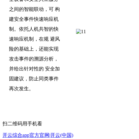
之间的智能联动，可 构
建安全事件快速响应机
制。依托人机共智的快
速响应机制，在规 避风
险的基础上，还能实现
攻击事件的溯源分析，
并给出针对性的 安全加
固建议，防止同类事件
再次发生。
扫二维码用手机看
开云综合app官方官网|开云(中国)