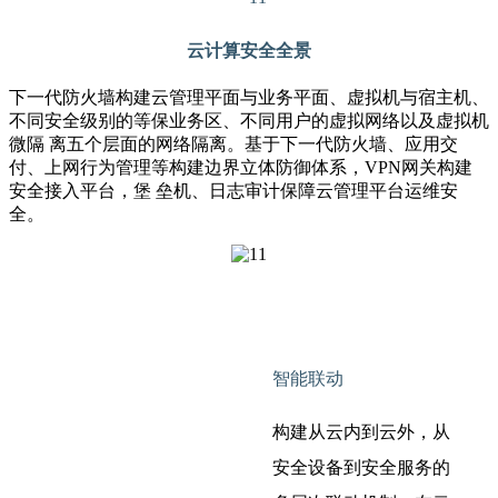
云计算安全全景
下一代防火墙构建云管理平面与业务平面、虚拟机与宿主机、
不同安全级别的等保业务区、不同用户的虚拟网络以及虚拟机
微隔 离五个层面的网络隔离。基于下一代防火墙、应用交
付、上网行为管理等构建边界立体防御体系，VPN网关构建
安全接入平台，堡 垒机、日志审计保障云管理平台运维安
全。
智能联动
构建从云内到云外，从
安全设备到安全服务的