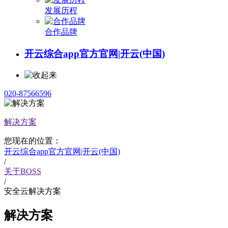
发展历程
合作品牌
开云综合app官方官网|开云(中国)
020-87566596
解决方案
您现在的位置：
开云综合app官方官网|开云(中国)
/
关于BOSS
/
安全云解决方案
解决方案